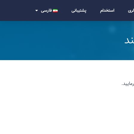
لری
استخدام
پشتیبانی
فارسی
ند
مایید.